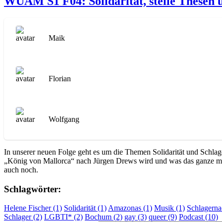
WUAM S1 F04: Solidarität, steile Thesen 
Maik
Florian
Wolfgang
In unserer neuen Folge geht es um die Themen Solidarität und Schlag
„König von Mallorca“ nach Jürgen Drews wird und was das ganze mit
auch noch.
Schlagwörter:
Helene Fischer (1)
Solidarität (1)
Amazonas (1)
Musik (1)
Schlagerna
Schlager (2)
LGBTI* (2)
Bochum (2)
gay (3)
queer (9)
Podcast (10)