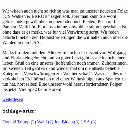
Wir wissen auch nicht so richtig was man zu unserer neuesten Folge
„US Wahlen & ERROR“ sagen soll, aber man kann Sie wohl
getrost außergewöhnlich nennen oder auch Pleiten, Pech und
Pannen. Maik hört Florians stimme, obwohl er stimmt geschaltet ist,
ohne dass er es merkt, was für viel Verwirrung sorgt. Wir reden
natürlich neben den Herausforderungen die wir hatten auch über die
Wahlen in den USA.
Maiks Problem mit dem Alter wird auch sehr dezent von Wolfgang
und Florian eingebracht und zu guter Letzt gibt es auch noch einen
lieben Gruß an eine unserer (hoffentlich noch immer) Zuhörerinnen.
Im zweiten Teil geht es dann wieder mal um die allseits beliebte
Kategorie „Verschwörungen zur Weltherrschaft“. Was das alles mit
verkokelten Eichhörnchen und einer Wahnsinnigen aus Spanien zu
tun hat, hört selbst! Eine unserer wohl herausforderndsten Folgen
bis jetzt. Viel Spaß beim Hören!
„WUAM
weiterlesen
S1
F10:
Schlagwörter:
US
Wahlen
Donald Trump (2)
Wahl (2)
Joe Biden (3)
USA (3)
&
ERROR“