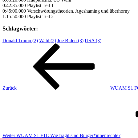
0:42:35.000 Playlist Teil 1
0:45:00.000 Verschwörungstheorien, Ageshaming und überhorny
1:15:50.000 Playlist Teil 2
Schlagwörter:
Donald Trump (2)
Wahl (2)
Joe Biden (3)
USA (3)
Beitragsnavigation
Vorheriger
Beitrag
Zurück
WUAM S1 F09:
Nächster
Beitrag
Weiter
WUAM S1 F11: Wie fragil sind Bürger*innenrechte?