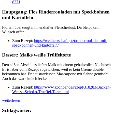
8271
Hauptgang: Flos Rinderrouladen mit Speckbohnen
und Kartoffeln
Florian überzeugt mit herzhafter Fleischeslust. Da bleibt kein
Wunsch offen.
Zum Rezept:
https://weltherrschaft.jetzt/rinderrouladen-mit-
speckbohnen-und-kartoffeln/
Dessert: Maiks weiße Trüffeltorte
Den süßen Abschluss liefert Maik mit einem gehaltvollen Nachtisch.
Er ist aber vom Rezept abgewichen, weil er kein Creme double
bekommen hat. Er hat stattdessen Mascarpone mit Sahne gemischt.
Auch das war einfach lecker.
Zum Rezept:
https://www.kochbar.de/rezept/318283/Backen-
Weisse-Schoko-Trueffel-Torte.html
„WUAM
weiterlesen
S2
F04:
Schlagwörter:
Die