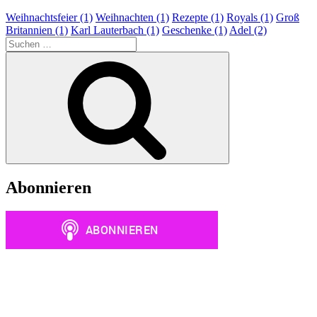
weihnachtliche
Weihnachtsfeier (1)
Weihnachten (1)
Rezepte (1)
Royals (1)
Groß
Krönung
Britannien (1)
Karl Lauterbach (1)
Geschenke (1)
Adel (2)
|
Suchen
Das
nach:
Suchen
perfekte
WUAM-
Dinner“
Abonnieren