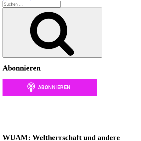
Bürger*innenrechte?“
Suchen
nach:
Suchen
Abonnieren
WUAM: Weltherrschaft und andere