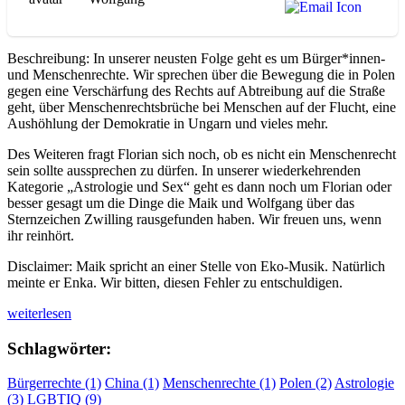
Beschreibung: In unserer neusten Folge geht es um Bürger*innen-
und Menschenrechte. Wir sprechen über die Bewegung die in Polen
gegen eine Verschärfung des Rechts auf Abtreibung auf die Straße
geht, über Menschenrechtsbrüche bei Menschen auf der Flucht, eine
Aushöhlung der Demokratie in Ungarn und vieles mehr.
Des Weiteren fragt Florian sich noch, ob es nicht ein Menschenrecht
sein sollte aussprechen zu dürfen. In unserer wiederkehrenden
Kategorie „Astrologie und Sex“ geht es dann noch um Florian oder
besser gesagt um die Dinge die Maik und Wolfgang über das
Sternzeichen Zwilling rausgefunden haben. Wir freuen uns, wenn
ihr reinhört.
Disclaimer: Maik spricht an einer Stelle von Eko-Musik. Natürlich
meinte er Enka. Wir bitten, diesen Fehler zu entschuldigen.
„WUAM
weiterlesen
S1
F11:
Schlagwörter:
Wie
fragil
Bürgerrechte (1)
China (1)
Menschenrechte (1)
Polen (2)
Astrologie
sind
(3)
LGBTIQ (9)