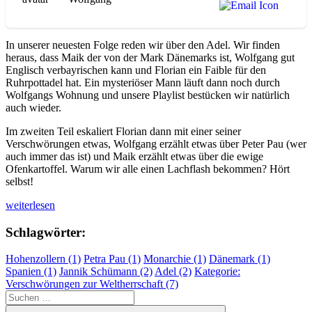
In unserer neuesten Folge reden wir über den Adel. Wir finden
heraus, dass Maik der von der Mark Dänemarks ist, Wolfgang gut
Englisch verbayrischen kann und Florian ein Faible für den
Ruhrpottadel hat. Ein mysteriöser Mann läuft dann noch durch
Wolfgangs Wohnung und unsere Playlist bestücken wir natürlich
auch wieder.
Im zweiten Teil eskaliert Florian dann mit einer seiner
Verschwörungen etwas, Wolfgang erzählt etwas über Peter Pau (wer
auch immer das ist) und Maik erzählt etwas über die ewige
Ofenkartoffel. Warum wir alle einen Lachflash bekommen? Hört
selbst!
„WUAM
weiterlesen
S1
F15:
Schlagwörter:
Der
Adel
Hohenzollern (1)
Petra Pau (1)
Monarchie (1)
Dänemark (1)
und
Spanien (1)
Jannik Schümann (2)
Adel (2)
Kategorie:
wir
Verschwörungen zur Weltherrschaft (7)
Ofenkartoffeln“
Suchen
nach:
Suchen