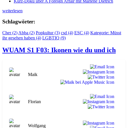
Kurz-Doku über A Foreign Affair mit Marlene Dietrich
„WUAM
weiterlesen
S1
F17:
Schlagwörter:
Wir
Dancing
Cher (2)
Abba (2)
Popkultur (3)
csd (4)
ESC (4)
Kategorie: Müsst
Queens
ihr gesehen haben (4)
LGBTIQ (9)
–
Das
WUAM S1 F03: Ikonen wie du und ich
Abba-
Universum“
Maik
Florian
Wolfgang