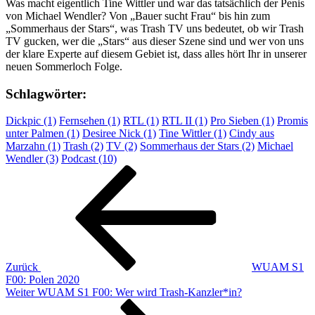
Was macht eigentlich Tine Wittler und war das tatsächlich der Penis
von Michael Wendler? Von „Bauer sucht Frau“ bis hin zum
„Sommerhaus der Stars“, was Trash TV uns bedeutet, ob wir Trash
TV gucken, wer die „Stars“ aus dieser Szene sind und wer von uns
der klare Experte auf diesem Gebiet ist, dass alles hört Ihr in unserer
neuen Sommerloch Folge.
Schlagwörter:
Dickpic (1)
Fernsehen (1)
RTL (1)
RTL II (1)
Pro Sieben (1)
Promis
unter Palmen (1)
Desiree Nick (1)
Tine Wittler (1)
Cindy aus
Marzahn (1)
Trash (2)
TV (2)
Sommerhaus der Stars (2)
Michael
Wendler (3)
Podcast (10)
Beitragsnavigation
Vorheriger
Beitrag
Zurück
WUAM S1
F00: Polen 2020
Nächster
Weiter
WUAM S1 F00: Wer wird Trash-Kanzler*in?
Beitrag