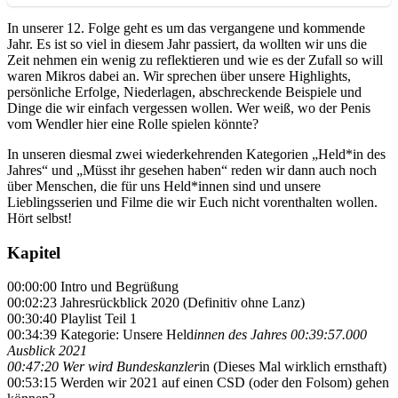
In unserer 12. Folge geht es um das vergangene und kommende
Jahr. Es ist so viel in diesem Jahr passiert, da wollten wir uns die
Zeit nehmen ein wenig zu reflektieren und wie es der Zufall so will
waren Mikros dabei an. Wir sprechen über unsere Highlights,
persönliche Erfolge, Niederlagen, abschreckende Beispiele und
Dinge die wir einfach vergessen wollen. Wer weiß, wo der Penis
vom Wendler hier eine Rolle spielen könnte?
In unseren diesmal zwei wiederkehrenden Kategorien „Held*in des
Jahres“ und „Müsst ihr gesehen haben“ reden wir dann auch noch
über Menschen, die für uns Held*innen sind und unsere
Lieblingsserien und Filme die wir Euch nicht vorenthalten wollen.
Hört selbst!
Kapitel
00:00:00 Intro und Begrüßung
00:02:23 Jahresrückblick 2020 (Definitiv ohne Lanz)
00:30:40 Playlist Teil 1
00:34:39 Kategorie: Unsere Held
innen des Jahres 00:39:57.000
Ausblick 2021
00:47:20 Wer wird Bundeskanzler
in (Dieses Mal wirklich ernsthaft)
00:53:15 Werden wir 2021 auf einen CSD (oder den Folsom) gehen