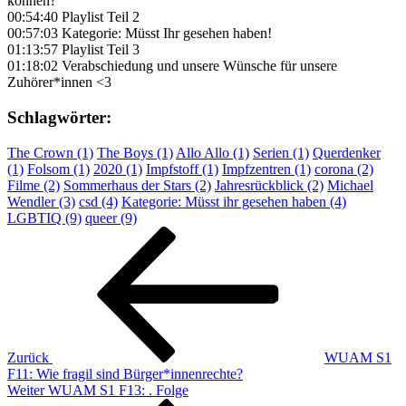
können?
00:54:40 Playlist Teil 2
00:57:03 Kategorie: Müsst Ihr gesehen haben!
01:13:57 Playlist Teil 3
01:18:02 Verabschiedung und unsere Wünsche für unsere
Zuhörer*innen <3
Schlagwörter:
The Crown (1)
The Boys (1)
Allo Allo (1)
Serien (1)
Querdenker
(1)
Folsom (1)
2020 (1)
Impfstoff (1)
Impfzentren (1)
corona (2)
Filme (2)
Sommerhaus der Stars (2)
Jahresrückblick (2)
Michael
Wendler (3)
csd (4)
Kategorie: Müsst ihr gesehen haben (4)
LGBTIQ (9)
queer (9)
Beitragsnavigation
Vorheriger
Beitrag
Zurück
WUAM S1
F11: Wie fragil sind Bürger*innenrechte?
Nächster
Weiter
WUAM S1 F13: . Folge
Beitrag